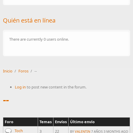
Quién está en línea
There are currently 0 users online.
Inicio
/
Foros
/
--
Log in
to post new content in the forum.
--
Foro
Temas
Envíos
Último envío
No new posts
Toch
3
22
BY
VALENTIN
7 AÑOS 3 MONTHS AGO