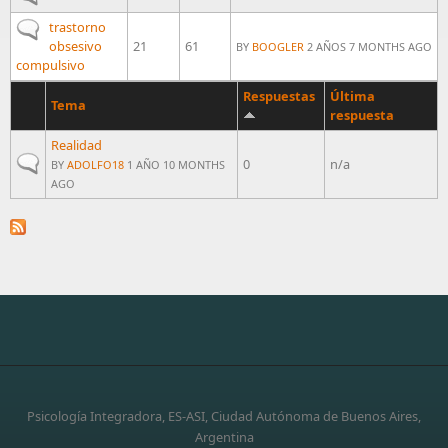
No new posts
trastorno
obsesivo
21
61
BY
BOOGLER
2 AÑOS 7 MONTHS AGO
compulsivo
Respuestas
Última
Tema
respuesta
Realidad
Normal topic
0
n/a
BY
ADOLFO18
1 AÑO 10 MONTHS
AGO
Psicología Integradora, ES-ASI, Ciudad Autónoma de Buenos Aires,
Argentina