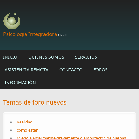
Skip to main content
Psicología Integradora
es-asi
INICIO
QUIENES SOMOS
SERVICIOS
ASISTENCIA REMOTA
CONTACTO
FOROS
INFORMACIÓN
Temas de foro nuevos
Realidad
como estan?
Miedo a enfermarme gravemente o amputacion de piernas