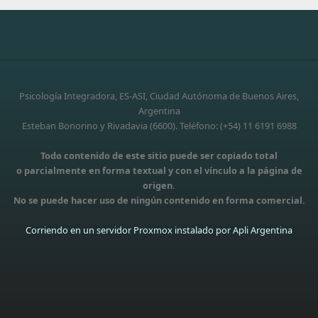
Psicología Integradora, ES-ASI, Ciudad Autónoma de Buenos Aires,
Argentina
Esteban Bonorino y Rivadavia (6600). Teléfono: (+54) 11 6191 6988
Todo contenido de este sitio puede ser copiado total
o parcialmente en forma textual y con el vínculo a la página de
origen.
No se puede hacer uso de ningún contenido en forma comercial.
Corriendo en un servidor Proxmox instalado por Apli Argentina