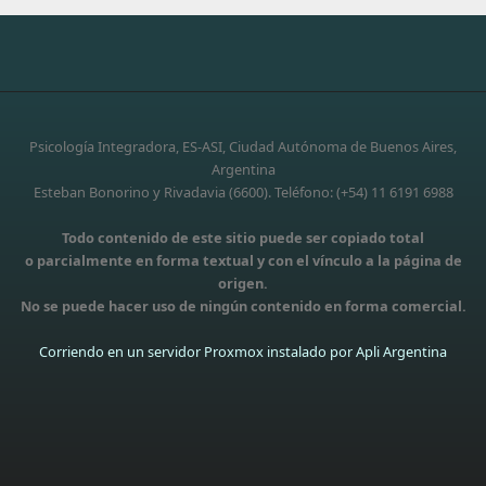
Psicología Integradora, ES-ASI, Ciudad Autónoma de Buenos Aires,
Argentina
Esteban Bonorino y Rivadavia (6600). Teléfono: (+54) 11 6191 6988
Todo contenido de este sitio puede ser copiado total
o parcialmente en forma textual y con el vínculo a la página de
origen.
No se puede hacer uso de ningún contenido en forma comercial.
Corriendo en un servidor Proxmox instalado por Apli Argentina