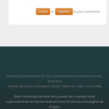
Log in
or
register
to post comments
Psicología Integradora, ES-ASI, Ciudad Autónoma de Buenos Aires,
Argentina
Esteban Bonorino y Rivadavia (6600). Teléfono: (+54) 11 6191 6988
Todo contenido de este sitio puede ser copiado total
o parcialmente en forma textual y con el vínculo a la página de
origen.