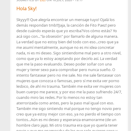
Hola Sky!
Skyyy!!! Que alegría encontrar un mensaje tuyo! Ojalá los
demás respondan tmb!!!Jaja, la canción de Fito Paez! pero
desde cuándo esperás que yo escriba?Vos cómo estás? Yo
acá sigo con..."la obsesión" por llamarlo de alguna manera.
La verdad que no estoy bien del todo con eso...creo que ya
me asumí mentalmente, aunque no es mi idea concretar
nada, ni es mi deseo. Sigo sintiendome mal pero a otro nivel,
como que ya lo estoy aceptando por decirlo así. La verdad
que me la paso evaluando. Deseo poder soñar con una
mujer y tener sexo para comprobar pero nunca sueño. O
intento fantasear pero no me sale. No me sale fantasear con
mujeres que conozca o famosas, pero sí me exita ver porno
lesbico, de ahí mi trauma. También me exíta ver mujeres con
buen cuerpo me parece, y por eso me la paso sufriendo 24/7,
cuando miro las redes. Por lo menos no estoy tan
aterrorizada como antes, pero la paso mal igual con eso.
También me sigo sintiendo mal porque no tengo novio pero
creo que ya estoy mejor con eso, ya no pierdo el tiempo con
tontos...Aún es mi deseo y esperanza enamorarme (de un
hombre claro jaja). Mi otro trauma era que yo quería tener
novio y que me enamoraba de los que solo quieren sexo y