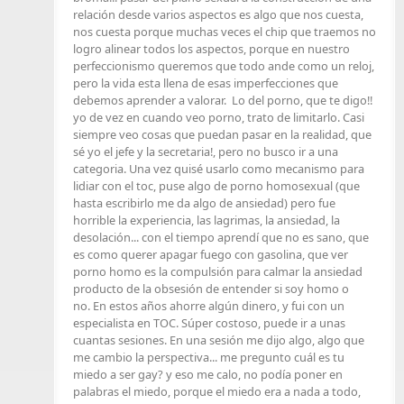
relación desde varios aspectos es algo que nos cuesta,
nos cuesta porque muchas veces el chip que traemos no
logro alinear todos los aspectos, porque en nuestro
perfeccionismo queremos que todo ande como un reloj,
pero la vida esta llena de esas imperfecciones que
debemos aprender a valorar. Lo del porno, que te digo!!
yo de vez en cuando veo porno, trato de limitarlo. Casi
siempre veo cosas que puedan pasar en la realidad, que
sé yo el jefe y la secretaria!, pero no busco ir a una
categoria. Una vez quisé usarlo como mecanismo para
lidiar con el toc, puse algo de porno homosexual (que
hasta escribirlo me da algo de ansiedad) pero fue
horrible la experiencia, las lagrimas, la ansiedad, la
desolación... con el tiempo aprendí que no es sano, que
es como querer apagar fuego con gasolina, que ver
porno homo es la compulsión para calmar la ansiedad
producto de la obsesión de entender si soy homo o
no. En estos años ahorre algún dinero, y fui con un
especialista en TOC. Súper costoso, puede ir a unas
cuantas sesiones. En una sesión me dijo algo, algo que
me cambio la perspectiva... me pregunto cuál es tu
miedo a ser gay? y eso me calo, no podía poner en
palabras el miedo, porque el miedo era a nada a todo,