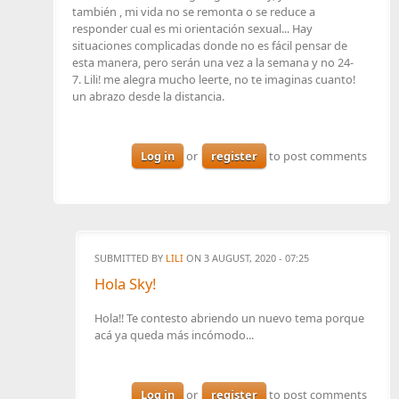
también , mi vida no se remonta o se reduce a
responder cual es mi orientación sexual... Hay
situaciones complicadas donde no es fácil pensar de
esta manera, pero serán una vez a la semana y no 24-
7. Lili! me alegra mucho leerte, no te imaginas cuanto!
un abrazo desde la distancia.
Log in
or
register
to post comments
SUBMITTED BY
LILI
ON 3 AUGUST, 2020 - 07:25
Hola Sky!
Hola!! Te contesto abriendo un nuevo tema porque
acá ya queda más incómodo...
Log in
or
register
to post comments