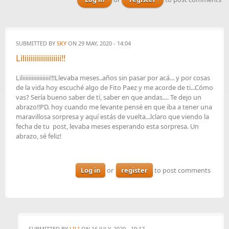
SUBMITTED BY
SKY
ON 29 MAY, 2020 - 14:04
Liliiiiiiiiiiiiiiiiii!!
Liliiiiiiiiiiiiiiiiii!!!Llevaba meses..años sin pasar por acá... y por cosas
de la vida hoy escuché algo de Fito Paez y me acorde de ti...Cómo
vas? Sería bueno saber de tí, saber en que andas.... Te dejo un
abrazo!!PD. hoy cuando me levante pensé en que iba a tener una
maravillosa sorpresa y aquí estás de vuelta...lclaro que viendo la
fecha de tu post, levaba meses esperando esta sorpresa. Un
abrazo, sé feliz!
Log in
or
register
to post comments
SUBMITTED BY
LILI
ON 16 JULY, 2020 - 19:17