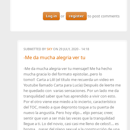
Log in
or
register
to post comments
SUBMITTED BY
SKY
ON 29 JULY, 2020 - 14:18
-Me da mucha alegria ver tu
-Me da mucha alegria ver tu mensaje!! Me ha hecho
mucha gracia lo del formato epistolar...pero lo
tomo!! Carta a Lili! (el título me recuerda un video en
Youtube llamado Carta para Lucía) Después de leerte me
he quedado con varias sensaciones. Por un lado me da
tranquilidad saber que has aprendido a vivir con esto.
Por el otro viene ese miedo a lo incierto, característico
del TOC, miedo a que depronto toque a tu puerta de
nuevo la angustía. Pero hoy elijo... elijo pensar, creer,
sentir que van a ser más las veces que la tranquilidad
llegue a ti. Lo del novio, casi casi me lleno de celos!!.... es
broma... pasar del plano sexual a la construcción de una