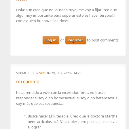
Hola! aún creo que no leí nada tuyo, me voy a fijar.Creo que
algo muy importante para superar esto es hacer terapia!!!!
con alguien bueno/a Saludos!!!
Log in
or
register
to post comments
SUBMITTED BY
SKY
ON 29 JULY, 2020 - 14:23
mi camino
he aprendido a vivir con la incertidumbre... no busco
responder si soy o no homosexual. si soy o no heterosexual,
soy más que esa respuesta.
Busca hacer EPR terapia, Creo que la doctora Martha
tiene artículos acá. Va a doler, pero paso a paso lo vas
a lograr.