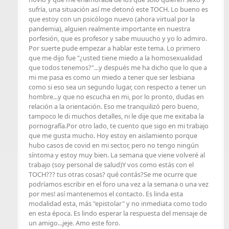
sufría, una situación así me detonó este TOCH. Lo bueno es
que estoy con un psicólogo nuevo (ahora virtual por la
pandemia), alguien realmente importante en nuestra
porfesión, que es profesor y sabe muuucho y yo lo admiro.
Por suerte pude empezar a hablar este tema. Lo primero
que me dijo fue "¿usted tiene miedo a la homosexualidad
que todos tenemos?"...y después me ha dicho que lo que a
mi me pasa es como un miedo a tener que ser lesbiana
como si eso sea un segundo lugar, con respecto a tener un
hombre...y que no escucha en mi, por lo pronto, dudas en
relación a la orientación. Eso me tranquilizó pero bueno,
tampoco le di muchos detalles, ni le dije que me exitaba la
pornografía.Por otro lado, te cuento que sigo en mi trabajo
que me gusta mucho. Hoy estoy en aislamiento porque
hubo casos de covid en mi sector, pero no tengo ningún
síntoma y estoy muy bien. La semana que viene volveré al
trabajo (soy personal de salud)Y vos como estás con el
TOCH??? tus otras cosas? qué contás?Se me ocurre que
podríamos escribir en el foro una vez a la semana o una vez
por mes! así mantenemos el contacto. Es linda esta
modalidad esta, más "epistolar" y no inmediata como todo
en esta época. Es lindo esperar la respuesta del mensaje de
un amigo...jeje. Amo este foro.