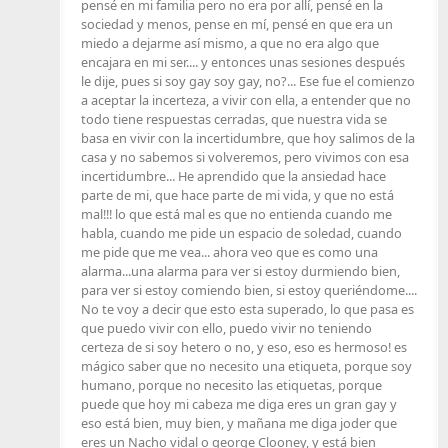
pensé en mi familia pero no era por allí, pensé en la
sociedad y menos, pense en mí, pensé en que era un
miedo a dejarme así mismo, a que no era algo que
encajara en mi ser.... y entonces unas sesiones después
le dije, pues si soy gay soy gay, no?... Ese fue el comienzo
a aceptar la incerteza, a vivir con ella, a entender que no
todo tiene respuestas cerradas, que nuestra vida se
basa en vivir con la incertidumbre, que hoy salimos de la
casa y no sabemos si volveremos, pero vivimos con esa
incertidumbre... He aprendido que la ansiedad hace
parte de mi, que hace parte de mi vida, y que no está
mal!!! lo que está mal es que no entienda cuando me
habla, cuando me pide un espacio de soledad, cuando
me pide que me vea... ahora veo que es como una
alarma...una alarma para ver si estoy durmiendo bien,
para ver si estoy comiendo bien, si estoy queriéndome....
No te voy a decir que esto esta superado, lo que pasa es
que puedo vivir con ello, puedo vivir no teniendo
certeza de si soy hetero o no, y eso, eso es hermoso! es
mágico saber que no necesito una etiqueta, porque soy
humano, porque no necesito las etiquetas, porque
puede que hoy mi cabeza me diga eres un gran gay y
eso está bien, muy bien, y mañana me diga joder que
eres un Nacho vidal o george Clooney, y está bien