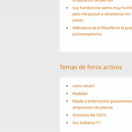
amputacion de piernas
Soy hombre me siento muy homb
pero me gustan y obsesionan los
penes
Relevancia de la filosofía en la prá
psicoterapéutica
Temas de foros activos
como estan?
Realidad
Miedo a enfermarme gravemente
amputacion de piernas
Síntomas del TOCH
Soy lesbiana ???