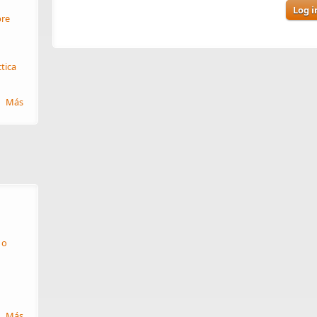
Log i
re
ctica
Más
 o
Más