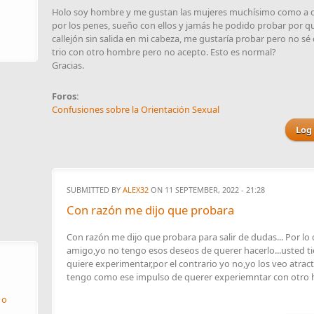
Holo soy hombre y me gustan las mujeres muchísimo como a c
por los penes, sueño con ellos y jamás he podido probar por 
callejón sin salida en mi cabeza, me gustaría probar pero no s
trio con otro hombre pero no acepto. Esto es normal?
Gracias.
Foros:
Confusiones sobre la Orientación Sexual
Log 
SUBMITTED BY
ALEX32
ON 11 SEPTEMBER, 2022 - 21:28
Con razón me dijo que probara
Con razón me dijo que probara para salir de dudas... Por lo
amigo,yo no tengo esos deseos de querer hacerlo...usted ti
quiere experimentar,por el contrario yo no,yo los veo atrac
tengo como ese impulso de querer experiemntar con otro
 o