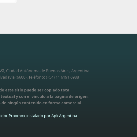
-ASI, Ciudad Autónoma de Buenos Aires, Argentina
vadavia (6600). Teléfono: (+54) 11 6191 6988
e este sitio puede ser copiado total
extual y con el vínculo a la página de origen.
 de ningún contenido en forma comercial.
idor Proxmox instalado por Apli Argentina