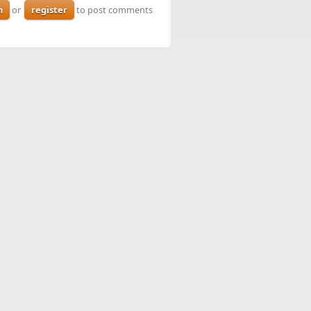
n
or
register
to post comments