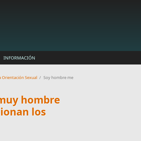
INFORMACIÓN
a Orientación Sexual
/
Soy hombre me
 muy hombre
ionan los