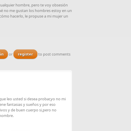
ualquier hombre, pero te voy obsesión
qué no me gustan los hombres estoy en un
é cómo hacerlo, le propuse a mi mujer un
in
or
register
to post comments
 que leo usted si desea probar,yo no mi
ene fantasias y sueños y por eso
tivos y de buen cuerpo si,pero no
 hombre.