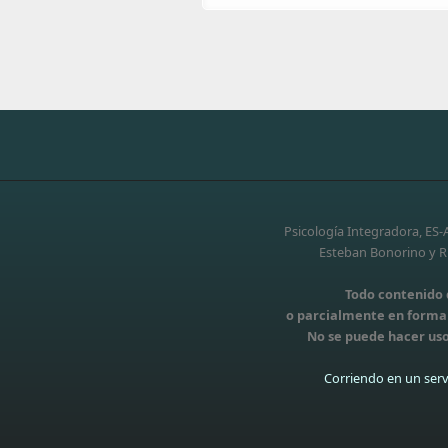
Psicología Integradora, ES
Esteban Bonorino y Ri
Todo contenido d
o parcialmente en forma t
No se puede hacer uso
Corriendo en un serv