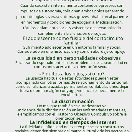
Cuando coexisten internamente contenidos opresores con
impulsos de autonomía, colisionan ambos polos generando
psicopatologías severas: síntomas graves inhabilitan al paciente
en momentos y condiciones de exogamia. Medicalización,
rótulos, aislamiento social y asistencia despersonalizada
complementan la alienación del sujeto.
El adolescente como fusible del cortocircuito
-
familiar
Sufrimiento adolescente en un entorno familiar y social.
Considerado en una historización y con un abordaje complejo.
La sexualidad en personalidades obsesivas
-
Focalizando especialmente en los problemas de la sexualidad en
confusiones acerca de la orientación sexual.
Piquitos a los hijos, ¿si o no?
-
La usanza habitual de estas actividades pueden estar
acompañada con otras formas de relacionamiento disfuncional,
como ser alianzas cruzadas permanentes, confabulaciones, dejar
fuera o dominar algún cónyuge, violencia (especialmente la
encubierta)...
La discriminación
-
Un mal que también es autodestructivo
Incidencia de la discriminación en las enfermedades mentales,
ejemplificamos con el Trastorno Obsesivo Compulsivo sobre la
orientación sexual.
La infidelidad en tiempos de internet
-
La fidelidad o infidelidad no existen per se, son constructos
sociales, dependen siempre del marco cultural y de los pactos en