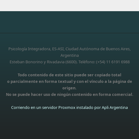
Psicología Integradora, ES-ASI, Ciudad Autónoma de Buenos Aires,
Argentina
Esteban Bonorino y Rivadavia (6600). Teléfono: (+54) 11 6191 6988
Todo contenido de este sitio puede ser copiado total
o parcialmente en forma textual y con el vínculo a la página de
origen.
No se puede hacer uso de ningún contenido en forma comercial.
Corriendo en un servidor Proxmox instalado por Apli Argentina