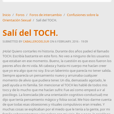
Inicio
/
Foros
/
Foros de intercambio
/
Confusiones sobre la
Orientación Sexual
/
Salí del TOCH.
Salí del TOCH.
SUBMITTED BY
CABALLERODELSUR
ON 6 FEBRUARY, 2016 - 19:09
¡Hola! Quiero contarles mi historia. Durante dos años padecí el llamado
TOCH. Escribía bastante en este foro. No veo a ninguno de los usuarios
que estaban en ese momento. Bueno, la cuestión es que esos fueron los
peores años de mi vida. Mi cabeza y hasta mi cuerpo me hacían creer
que yo era algo que no soy. Era un laberinto que parecía no tener salida.
Siempre aparecía un pensamiento nuevo y arruinaba cualquier
momento de alivio que pudiera tener. Un día, demasiado agotado, le
pedí ayuda a mi familia. Sin mencionar el TOCH les hablé de todos mis
tocs y de lo mucho que me hacían sufrir. Fue así como empecé a ir al
psicólogo. La licenciada (de una orientación cognitivo-conductual) me
dijo que tenía pensamiento mágico y fobia social. Me hizo darme cuenta
de que todas esas obsesiones y rituales compulsivos eran irreales. Y
muchas cosas se explicaban por el miedo que le tenía a la gente, por mi