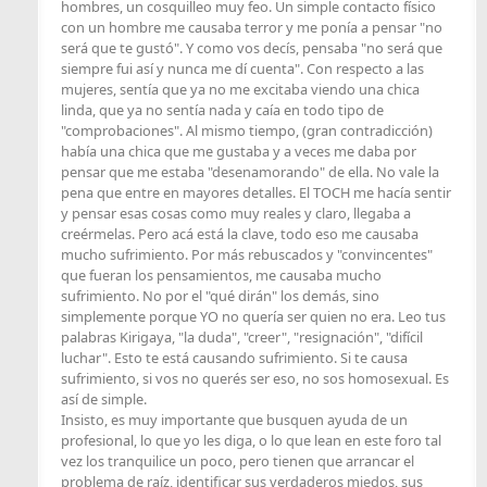
hombres, un cosquilleo muy feo. Un simple contacto físico
con un hombre me causaba terror y me ponía a pensar "no
será que te gustó". Y como vos decís, pensaba "no será que
siempre fui así y nunca me dí cuenta". Con respecto a las
mujeres, sentía que ya no me excitaba viendo una chica
linda, que ya no sentía nada y caía en todo tipo de
"comprobaciones". Al mismo tiempo, (gran contradicción)
había una chica que me gustaba y a veces me daba por
pensar que me estaba "desenamorando" de ella. No vale la
pena que entre en mayores detalles. El TOCH me hacía sentir
y pensar esas cosas como muy reales y claro, llegaba a
creérmelas. Pero acá está la clave, todo eso me causaba
mucho sufrimiento. Por más rebuscados y "convincentes"
que fueran los pensamientos, me causaba mucho
sufrimiento. No por el "qué dirán" los demás, sino
simplemente porque YO no quería ser quien no era. Leo tus
palabras Kirigaya, "la duda", "creer", "resignación", "difícil
luchar". Esto te está causando sufrimiento. Si te causa
sufrimiento, si vos no querés ser eso, no sos homosexual. Es
así de simple.
Insisto, es muy importante que busquen ayuda de un
profesional, lo que yo les diga, o lo que lean en este foro tal
vez los tranquilice un poco, pero tienen que arrancar el
problema de raíz, identificar sus verdaderos miedos, sus