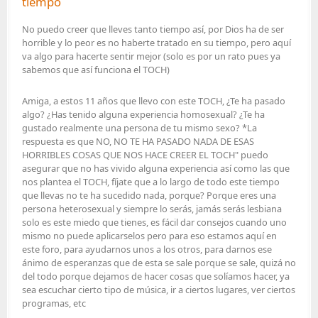
tiempo
No puedo creer que lleves tanto tiempo así, por Dios ha de ser
horrible y lo peor es no haberte tratado en su tiempo, pero aquí
va algo para hacerte sentir mejor (solo es por un rato pues ya
sabemos que así funciona el TOCH)
Amiga, a estos 11 años que llevo con este TOCH, ¿Te ha pasado
algo? ¿Has tenido alguna experiencia homosexual? ¿Te ha
gustado realmente una persona de tu mismo sexo? *La
respuesta es que NO, NO TE HA PASADO NADA DE ESAS
HORRIBLES COSAS QUE NOS HACE CREER EL TOCH" puedo
asegurar que no has vivido alguna experiencia así como las que
nos plantea el TOCH, fíjate que a lo largo de todo este tiempo
que llevas no te ha sucedido nada, porque? Porque eres una
persona heterosexual y siempre lo serás, jamás serás lesbiana
solo es este miedo que tienes, es fácil dar consejos cuando uno
mismo no puede aplicarselos pero para eso estamos aquí en
este foro, para ayudarnos unos a los otros, para darnos ese
ánimo de esperanzas que de esta se sale porque se sale, quizá no
del todo porque dejamos de hacer cosas que solíamos hacer, ya
sea escuchar cierto tipo de música, ir a ciertos lugares, ver ciertos
programas, etc