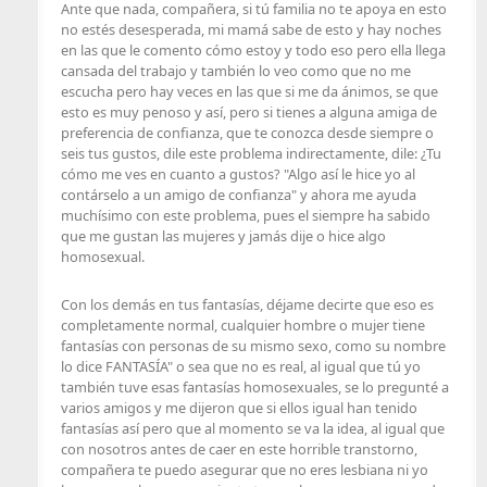
Ante que nada, compañera, si tú familia no te apoya en esto
no estés desesperada, mi mamá sabe de esto y hay noches
en las que le comento cómo estoy y todo eso pero ella llega
cansada del trabajo y también lo veo como que no me
escucha pero hay veces en las que si me da ánimos, se que
esto es muy penoso y así, pero si tienes a alguna amiga de
preferencia de confianza, que te conozca desde siempre o
seis tus gustos, dile este problema indirectamente, dile: ¿Tu
cómo me ves en cuanto a gustos? "Algo así le hice yo al
contárselo a un amigo de confianza" y ahora me ayuda
muchísimo con este problema, pues el siempre ha sabido
que me gustan las mujeres y jamás dije o hice algo
homosexual.
Con los demás en tus fantasías, déjame decirte que eso es
completamente normal, cualquier hombre o mujer tiene
fantasías con personas de su mismo sexo, como su nombre
lo dice FANTASÍA" o sea que no es real, al igual que tú yo
también tuve esas fantasías homosexuales, se lo pregunté a
varios amigos y me dijeron que si ellos igual han tenido
fantasías así pero que al momento se va la idea, al igual que
con nosotros antes de caer en este horrible transtorno,
compañera te puedo asegurar que no eres lesbiana ni yo