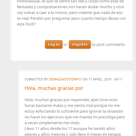
homosexual, se que se siente tan real y cosas como esas de
fantasías y comprobaciones nos hacen dudar mucho y otra
vez volver a caer a lo mismo, pero creeme que nada de eso
es real. Perdón por preguntar pero cuanto tiempo llevas con
este Toch?
Log in
or
register
to post comments
SUBMITTED BY
DEMASIADOTIEMPO
ON 17 APRIL, 2019 - 04:11
Hola, muchas gracias por
Hola, muchas gracias por responder, ayer tuve unas
horas bastante malas y me siento mal porque no me
estoy esforzando lo suficiente para ignorar la obsesión
no hacer los ejercicios que me manda mi psicológa pero
a veces simplemente me rindo.
Llevo 11 años desde los 17 aunque he tenido años
peores y años mejores y solo llevo 6 meses en terapia