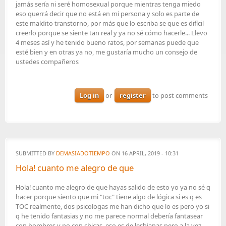
jamás sería ni seré homosexual porque mientras tenga miedo
eso querrá decir que no está en mi persona y solo es parte de
este maldito transtorno, por más que lo escriba se que es difícil
creerlo porque se siente tan real y ya no sé cómo hacerle... Llevo
4 meses así y he tenido bueno ratos, por semanas puede que
esté bien y en otras ya no, me gustaría mucho un consejo de
ustedes compañeros
Log in
or
register
to post comments
SUBMITTED BY
DEMASIADOTIEMPO
ON 16 APRIL, 2019 - 10:31
Hola! cuanto me alegro de que
Hola! cuanto me alegro de que hayas salido de esto yo ya no sé q
hacer porque siento que mi "toc" tiene algo de lógica si es q es
TOC realmente, dos psicologas me han dicho que lo es pero yo si
q he tenido fantasias y no me parece normal debería fantasear
con hombres y no con chicas, eso es de lesbianas pero a la vez