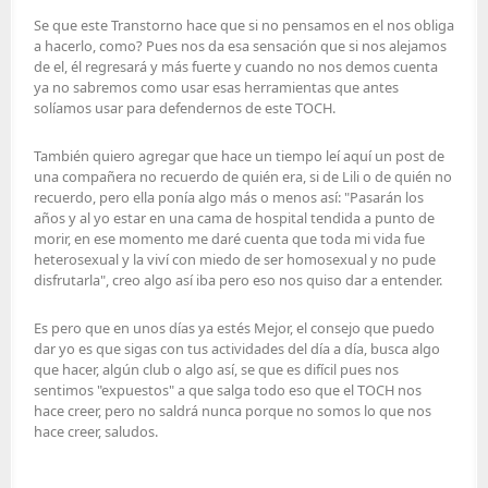
Se que este Transtorno hace que si no pensamos en el nos obliga
a hacerlo, como? Pues nos da esa sensación que si nos alejamos
de el, él regresará y más fuerte y cuando no nos demos cuenta
ya no sabremos como usar esas herramientas que antes
solíamos usar para defendernos de este TOCH.
También quiero agregar que hace un tiempo leí aquí un post de
una compañera no recuerdo de quién era, si de Lili o de quién no
recuerdo, pero ella ponía algo más o menos así: "Pasarán los
años y al yo estar en una cama de hospital tendida a punto de
morir, en ese momento me daré cuenta que toda mi vida fue
heterosexual y la viví con miedo de ser homosexual y no pude
disfrutarla", creo algo así iba pero eso nos quiso dar a entender.
Es pero que en unos días ya estés Mejor, el consejo que puedo
dar yo es que sigas con tus actividades del día a día, busca algo
que hacer, algún club o algo así, se que es difícil pues nos
sentimos "expuestos" a que salga todo eso que el TOCH nos
hace creer, pero no saldrá nunca porque no somos lo que nos
hace creer, saludos.