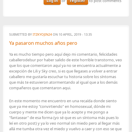
Log in
or
register
to post comments
SUBMITTED BY
ITZKYOJIN24
ON 10 APRIL, 2019 - 13:35
Ya pasaron muchos años pero
Ya es mucho tiempo pero aquí dejo mi comentario, felicidades
caballerodelsur por haber salido de este horrible transtorno, veo
que los que comentaron aquí ya no se encuentra actualmente a
excepción de Lili y Sky creo, si es que llegases a volver a entrar
caballero me gustaría escuchar tu historia sobre los síntomas
que más te estuvieron atormentando al igual que a los demás
compañeros que comentaron aqui.
En este momento me encuentro en una recaída donde siento
que ya me estoy "convirtiendo" en homosexual, dónde mi
cuerpo y mente me dicen que ya lo acepte y me pongo a
"fantasear" de esa forma (yo sé que es un síntoma más pues lo
leí en otro post) y ya lo veo normal sin miedo pero al llegar más
allá me tumba otra vez el miedo y vuelvo a caer y con eso se que