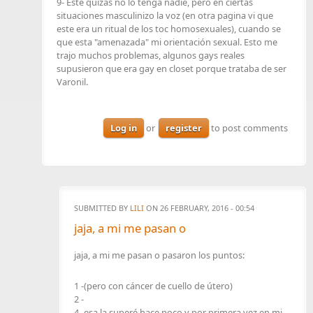
9- Este quizás no lo tenga nadie, pero en ciertas
situaciones masculinizo la voz (en otra pagina vi que
este era un ritual de los toc homosexuales), cuando se
que esta "amenazada" mi orientación sexual. Esto me
trajo muchos problemas, algunos gays reales
supusieron que era gay en closet porque trataba de ser
Varonil.
Log in
or
register
to post comments
SUBMITTED BY
LILI
ON 26 FEBRUARY, 2016 - 00:54
jaja, a mi me pasan o
jaja, a mi me pasan o pasaron los puntos:
1 -(pero con cáncer de cuello de útero)
2 -
4- esa la superé hace poco y por primera vez en mi