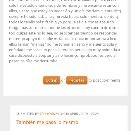
solo he estado enamorada de hombres y me encanta estar con
ellos, siento que estoy en negación y un día me daré cuenta de q
siempre he sido lesbiana y mi vida habrá sido mentira, siento q
todos lo tenéis más" fácil" q yo porque sé q el toc es absurdo
tengo más toc q este aunque los otros me doy cuenta de q son
toc, quizás este no lo sea, no sé si tengas tiempo de responder,
no tengo apoyo de nadie mi familia le quita importancia a lo q
ellos llaman "manías" no me toman en serio y me siento sola y
enfadada me salva un poco la terapia pero llego muy animada a
casa dispuesta a aceptar y a no hacer comprobaciones pero al
pasar los días me derrumbo.
Log in
or
register
to post comments
SUBMITTED BY
ITZKYOJIN24
ON 16 APRIL, 2019 - 19:23
También me pasó lo mismo