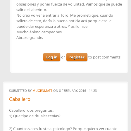
obsesiones y poner fuerza de voluntad. Vamos que se puede
salir del laberinto.
No creo volver a entrar al foro. Me prometí que, cuando
saliera de esto, daría la buena noticia acá porque eso le
puede dar esperanza a otros. Y así lo hice.
Mucho ánimo campeones.
Abrazo grande.
Log in
or
register
to post comments
SUBMITTED BY
MUGENMATT
ON 8 FEBRUARY, 2016 - 14:23
Caballero
Caballero, dos preguntas:
1) Que tipo de rituales tenías?
2) Cuantas veces fuiste al psicologo? Porque quiero ver cuanto