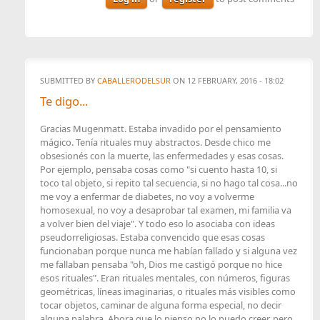
SUBMITTED BY
CABALLERODELSUR
ON 12 FEBRUARY, 2016 - 18:02
Te digo...
Gracias Mugenmatt. Estaba invadido por el pensamiento
mágico. Tenía rituales muy abstractos. Desde chico me
obsesionés con la muerte, las enfermedades y esas cosas.
Por ejemplo, pensaba cosas como "si cuento hasta 10, si
toco tal objeto, si repito tal secuencia, si no hago tal cosa...no
me voy a enfermar de diabetes, no voy a volverme
homosexual, no voy a desaprobar tal examen, mi familia va
a volver bien del viaje". Y todo eso lo asociaba con ideas
pseudorreligiosas. Estaba convencido que esas cosas
funcionaban porque nunca me habían fallado y si alguna vez
me fallaban pensaba "oh, Dios me castigó porque no hice
esos rituales". Eran rituales mentales, con números, figuras
geométricas, líneas imaginarias, o rituales más visibles como
tocar objetos, caminar de alguna forma especial, no decir
alguna palabra. Ahora que lo pienso no lo puedo creer, pero