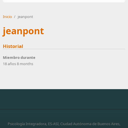
Inicio
/
jeanpont
jeanpont
Historial
Miembro durante
18 años 8 months
Psicología Integradora, ES-ASI, Ciudad Autónoma de Buenos Aires,