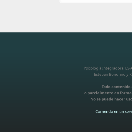
Psicología Integradora, ES
Esteban Bonorino y Ri
Todo contenido d
o parcialmente en forma t
No se puede hacer uso
Corriendo en un serv