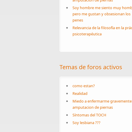
amputacion de piernas
Soy hombre me siento muy homb
pero me gustan y obsesionan los
penes
Relevancia de la filosofía en la prá
psicoterapéutica
Temas de foros activos
como estan?
Realidad
Miedo a enfermarme gravemente
amputacion de piernas
Síntomas del TOCH
Soy lesbiana ???