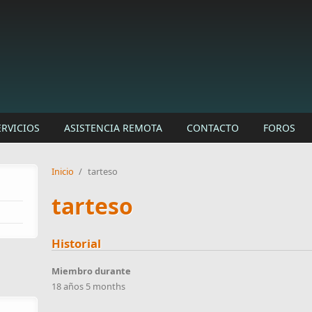
ERVICIOS
ASISTENCIA REMOTA
CONTACTO
FOROS
Inicio
/
tarteso
tarteso
Historial
Miembro durante
18 años 5 months