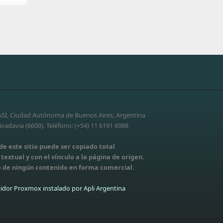
-ASI, Ciudad Autónoma de Buenos Aires, Argentina
vadavia (6600). Teléfono: (+54) 11 6191 6988
e este sitio puede ser copiado total
extual y con el vínculo a la página de origen.
 de ningún contenido en forma comercial.
idor Proxmox instalado por Apli Argentina