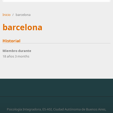
Inicio
/
barcelona
barcelona
Historial
Miembro durante
18 años 3 months
Psicología Integradora, ES-ASI, Ciudad Autónoma de Buenos Aires,