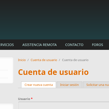
ERVICIOS
ASISTENCIA REMOTA
CONTACTO
FOROS
Inicio
/
Cuenta de usuario
/
Cuenta de usuario
Cuenta de usuario
Crear nueva cuenta
(active tab)
Iniciar sesión
Solicitar una n
Primary tabs
Usuario
*