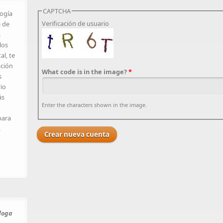
CAPTCHA
logía
Verificación de usuario
e de
s
los
al, te
ación
What code is in the image?
*
s
rio
ás
Enter the characters shown in the image.
para
.
óloga