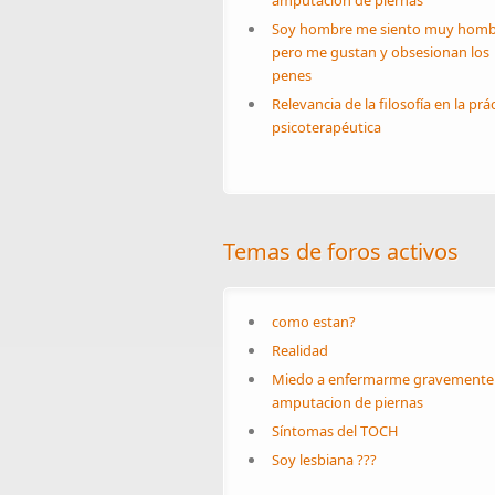
amputacion de piernas
Soy hombre me siento muy homb
pero me gustan y obsesionan los
penes
Relevancia de la filosofía en la prá
psicoterapéutica
Temas de foros activos
como estan?
Realidad
Miedo a enfermarme gravemente
amputacion de piernas
Síntomas del TOCH
Soy lesbiana ???