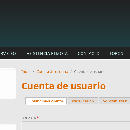
ERVICIOS
ASISTENCIA REMOTA
CONTACTO
FOROS
Inicio
/
Cuenta de usuario
/
Cuenta de usuario
Cuenta de usuario
Crear nueva cuenta
(active tab)
Iniciar sesión
Solicitar una n
Primary tabs
Usuario
*