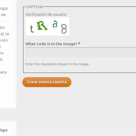
CAPTCHA
logía
Verificación de usuario
e de
s
los
al, te
ación
What code is in the image?
*
s
rio
ás
Enter the characters shown in the image.
para
.
óloga