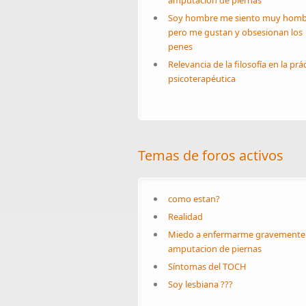
amputacion de piernas
Soy hombre me siento muy homb
pero me gustan y obsesionan los
penes
Relevancia de la filosofía en la prá
psicoterapéutica
Temas de foros activos
como estan?
Realidad
Miedo a enfermarme gravemente
amputacion de piernas
Síntomas del TOCH
Soy lesbiana ???