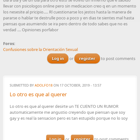
dia a dia y de un dia para otro esto se volvio un infierno que e sabido
llevar con psicologos online pero sin medicacion creo q en un momento
los nesesite al pricipio..... Rl cuestionarse los jestos hasta la manera de
pararse o hablar te destrulle poco a poco y en dias te sientes mal hasta
piensas que asumiendo se ira pero dentro de todo sabes que no es
verdad .... Opiniones porfabor
Foros:
Confusiones sobre la Orientación Sexual
Log in
or
register
to post comments
SUBMITTED BY
ADOLFO18
ON 17 OCTOBER, 2019 - 13:57
Lo otro es que al querer
Lo otro es que al querer desirte un TE CUENTO UN RUMOR
automaticamente me angustio creyendo que piensan que soy
gay y es real la sensacion pero es tan estupido porque no lo soy
Log in
or
register
to post comments