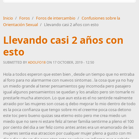
Inicio
/
Foros
/
Foros de intercambio
/
Confusiones sobre la
Orientación Sexual
/
Llevando casi 2 años con esto
Llevando casi 2 años con
esto
SUBMITTED BY
ADOLFO18
ON 17 OCTOBER, 2019 - 12:50
Hola a todos esperon que esten bien , desde un tiempo que no entraba
al foro para no alarmarme con nuevos sintomas . la cosa que ya no hay
un miedo grande al tener pensamientos gay incomoda pero pasajero
igual algunos pensamientos se quedan y los analizo pero sin tomarle ni
prestarle mucha atencion. Lo que aun esta es el no sentirde realmente
atraido por las mujeres son cosas q debo mejorar lo mio dentro de todo
es la poca confianza que tengo sobre mi el creerme poca cosa detono
este toc pero bueno quizas sea eterno esto pero me crea miedo un
miedo que no sere ni estare feliz al tener familia sentirme a pleno el 100
por ciento del dia a ser feliz como antes antes era un enamorado de las
mujeres sentia esa atraccion por cualquer mujer pleno a gusto con mi