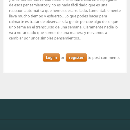
de esos pensamientos y no es nada fácil dado que es una
reacción automática que hemos desarrollado. Lamentablemente
lleva mucho tiempo y esfuerzo.. Lo que podes hacer para
calmarte es tratar de observar si la gente percibe algo de lo que
uno teme en el transcurso de una semana. Claramente nadie lo
va a notar dado que somos de una manera y no vamos a
cambiar por unos simples pensamientos..
Log in
or
register
to post comments