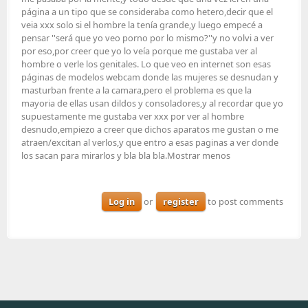
página a un tipo que se consideraba como hetero,decir que el
veia xxx solo si el hombre la tenía grande,y luego empecé a
pensar ''será que yo veo porno por lo mismo?''y no volvi a ver
por eso,por creer que yo lo veía porque me gustaba ver al
hombre o verle los genitales. Lo que veo en internet son esas
páginas de modelos webcam donde las mujeres se desnudan y
masturban frente a la camara,pero el problema es que la
mayoria de ellas usan dildos y consoladores,y al recordar que yo
supuestamente me gustaba ver xxx por ver al hombre
desnudo,empiezo a creer que dichos aparatos me gustan o me
atraen/excitan al verlos,y que entro a esas paginas a ver donde
los sacan para mirarlos y bla bla bla.Mostrar menos
Log in
or
register
to post comments