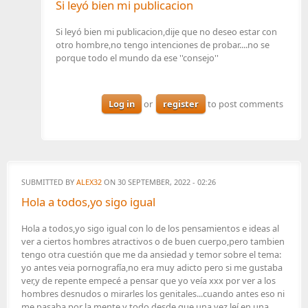
Si leyó bien mi publicacion
Si leyó bien mi publicacion,dije que no deseo estar con
otro hombre,no tengo intenciones de probar....no se
porque todo el mundo da ese ''consejo''
Log in
or
register
to post comments
SUBMITTED BY
ALEX32
ON 30 SEPTEMBER, 2022 - 02:26
Hola a todos,yo sigo igual
Hola a todos,yo sigo igual con lo de los pensamientos e ideas al
ver a ciertos hombres atractivos o de buen cuerpo,pero tambien
tengo otra cuestión que me da ansiedad y temor sobre el tema:
yo antes veia pornografía,no era muy adicto pero si me gustaba
ver,y de repente empecé a pensar que yo veía xxx por ver a los
hombres desnudos o mirarles los genitales...cuando antes eso ni
me pasaba por la mente,y todo desde que una vez leí en una