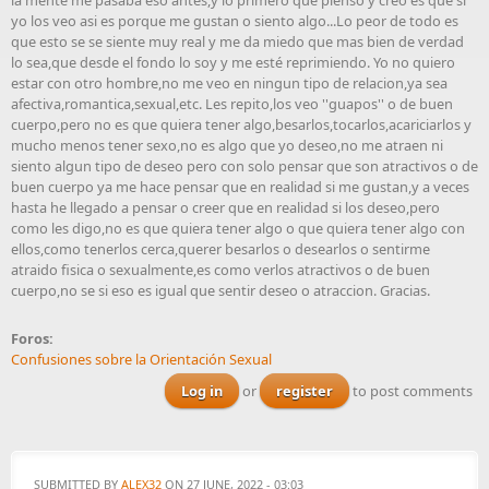
la mente me pasaba eso antes,y lo primero que pienso y creo es que si
yo los veo asi es porque me gustan o siento algo...Lo peor de todo es
que esto se se siente muy real y me da miedo que mas bien de verdad
lo sea,que desde el fondo lo soy y me esté reprimiendo. Yo no quiero
estar con otro hombre,no me veo en ningun tipo de relacion,ya sea
afectiva,romantica,sexual,etc. Les repito,los veo ''guapos'' o de buen
cuerpo,pero no es que quiera tener algo,besarlos,tocarlos,acariciarlos y
mucho menos tener sexo,no es algo que yo deseo,no me atraen ni
siento algun tipo de deseo pero con solo pensar que son atractivos o de
buen cuerpo ya me hace pensar que en realidad si me gustan,y a veces
hasta he llegado a pensar o creer que en realidad si los deseo,pero
como les digo,no es que quiera tener algo o que quiera tener algo con
ellos,como tenerlos cerca,querer besarlos o desearlos o sentirme
atraido fisica o sexualmente,es como verlos atractivos o de buen
cuerpo,no se si eso es igual que sentir deseo o atraccion. Gracias.
Foros:
Confusiones sobre la Orientación Sexual
Log in
or
register
to post comments
SUBMITTED BY
ALEX32
ON 27 JUNE, 2022 - 03:03