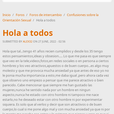
Inicio
/
Foros
/
Foros de intercambio
/
Confusiones sobre la
Orientación Sexual
/
Hola a todos
Hola a todos
SUBMITTED BY
ALEX32
ON 27 JUNE, 2022 - 02:56
Hola que tal...tengo 41 años recien cumplidos y desde los 35 tengo
estos pensamientos,ideas y obsesion..... Lo que me pasa es que siempre
que veo en la tele,videos,fotos,en redes sociales o en persona a ciertos
hombres y los veo atractivos,apuestos o de buen cuerpo...es algo muy
molesto y que me provoca mucha ansiedad ya que antes de eso yo no
le ponia mucha importancia a esto,me daba igual ,pero ahora cada vez
que observo uno empiezo a pensar que me parece atractivo o bien
parecido. Cabe mencionar que siempre me han gustado las
mujeres,nunca he sentido nada por un hombre en ningun
aspecto,nunca he estado con otro hombre ni tampoco me nace
estarlo,no he deseado estar con otro hombre ni por experimentar
siquiera. Es solo que al verlos y decir que son atractivos o de buen
cuerpo,lo cual si me pone algo mal y con mucha ansiedad ya que ni por