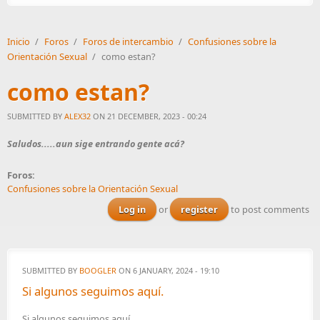
Inicio
/
Foros
/
Foros de intercambio
/
Confusiones sobre la
Orientación Sexual
/
como estan?
como estan?
SUBMITTED BY
ALEX32
ON 21 DECEMBER, 2023 - 00:24
Saludos.....aun sige entrando gente acá?
Foros:
Confusiones sobre la Orientación Sexual
Log in
or
register
to post comments
SUBMITTED BY
BOOGLER
ON 6 JANUARY, 2024 - 19:10
Si algunos seguimos aquí.
Si algunos seguimos aquí.