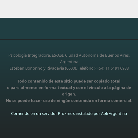
Psicología Integradora, ES-ASI, Ciudad Autónoma de Buenos Aires,
Argentina
Esteban Bonorino y Rivadavia (6600). Teléfono: (+54) 11 6191 6988
Todo contenido de este sitio puede ser copiado total
o parcialmente en forma textual y con el vínculo a la página de
origen.
No se puede hacer uso de ningún contenido en forma comercial.
Corriendo en un servidor Proxmox instalado por Apli Argentina