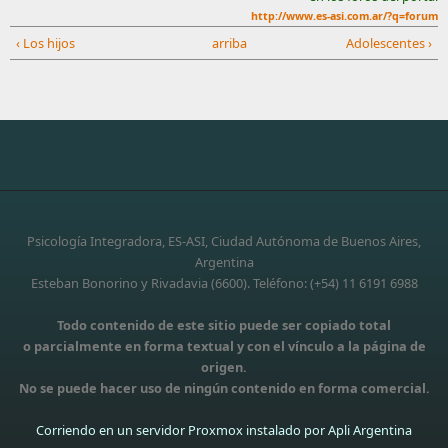
http://www.es-asi.com.ar/?q=forum
‹ Los hijos
arriba
Adolescentes ›
Psicología Integradora, ES-ASI, Ciudad Autónoma de Buenos Aires,
Argentina
Esteban Bonorino y Rivadavia (6600). Teléfono: (+54) 11 6191 6988
Todo contenido de este sitio puede ser copiado total
o parcialmente en forma textual y con el vínculo a la página de
origen.
No se puede hacer uso de ningún contenido en forma comercial.
Corriendo en un servidor Proxmox instalado por Apli Argentina