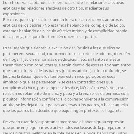
Los chicos van captando las diferencias entre las relaciones afectivas-
eróticas y las relaciones afectivas de otro tipo, mediante sus
expresiones.
Por más que les pese ellos quedan fuera de las relaciones amorosas-
eróticas de los padres. (No estamos hablando del complejo de Edipo,
estamos hablando del vínculo afectivo íntimo y de complicidad propio
de la pareja, del que ellos también quieren ser parte).
Es saludable que sientan la exclusión de vínculos a los que ellos no
pertenecen: sexualidad, conocimientos o secretos de adultos, dirección
del hogar, fijación de normas de educación, etc. En tanto se le esté
trasmitiendo con conductas que están dentro de esos relacionamientos
que son exclusivos de los padres (u otros adultos) se los confunde, se
les crea la ilusión que ellos también están incorporados en esos
ámbitos, o que les pertenecen. Y se crean contradicciones que
complican al chico, por ejemplo, se les dice, NO, acá no estás vos, esta
relación es solamente de mamá y papá y a la vez se les da permiso con:
piquitos, información confidencial o correspondiente a la comprensión
adulta, se les deja decidir pautas adversas a los padres, o hacer aquello
que los padres han decidido que bajo ningún pretexto se haga, etc.
De vez en cuando y espontáneamente suele haber alguna expresión
que pone en juego partes o actividades exclusivas de la pareja, como
ser los piquitos, pellizcos en la cola, besos en la nuca, baños conjuntos...