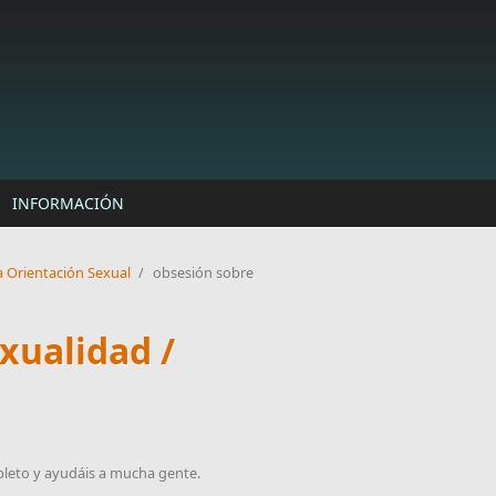
INFORMACIÓN
a Orientación Sexual
/
obsesión sobre
xualidad /
mpleto y ayudáis a mucha gente.