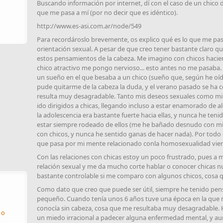
Buscando información por internet, dí con el caso de un chico 
que me pasa a mí (por no decir que es idéntico).
http://www.es-asi.com.ar/node/549
Para recordároslo brevemente, os explico qué es lo que me pa
orientación sexual. A pesar de que creo tener bastante claro 
estos pensamientos de la cabeza. Me imagino con chicos hacie
chico atractivo me pongo nervioso... esto antes no me pasaba.
un sueño en el que besaba a un chico (sueño que, según he oído
pude quitarme de la cabeza la duda, y el verano pasado se ha
resulta muy desagradable. Tanto mis deseos sexuales como mi
ido dirigidos a chicas, llegando incluso a estar enamorado de a
la adolescencia era bastante fuerte hacia ellas, y nunca he teni
estar siempre rodeado de ellos (me he bañado desnudo con m
con chicos, y nunca he sentido ganas de hacer nada). Por todo 
que pasa por mi mente relacionado conla homosexualidad vie
Con las relaciones con chicas estoy un poco frustrado, pues a
relación sexual y me da mucho corte hablar o conocer chicas n
bastante controlable si me comparo con algunos chicos, cosa 
Como dato que creo que puede ser útil, siempre he tenido pe
pequeño. Cuando tenía unos 6 años tuve una época en la que n
conocía sin cabeza, cosa que me resultaba muy desagradable.
 o
un miedo irracional a padecer alguna enfermedad mental, y au