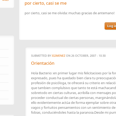
por cierto, casi se me
por cierto, casi se me olvida: muchas gracias de antemano!
Log i
SUBMITTED BY
IGIMENEZ
ON 26 OCTOBER, 2007 - 10:30
Orientación
Hola Bacterio: en primer lugar mis felicitacioes por la 
expresado, pues ha quedado bien clara tu preocupación
profesión de psicóloga, te ofrecerá su criterio en relaci
que tambien complulsivo que tanto te está machacand
sobretodo en ciertas culturas, acribilla con mensajes 
proceder conductual de ciertas personas, marginándola
ello evidentemente actúa de forma ejemplar sobre otr
vagos y fortuitos pensamientos con un sentimiento de c
fobias, conduciéndoles hasta la paranoia.Desde mi pu