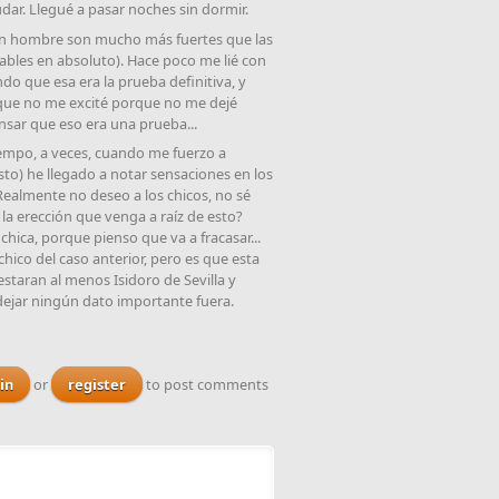
udar. Llegué a pasar noches sin dormir.
n hombre son mucho más fuertes que las
bles en absoluto). Hace poco me lié con
do que esa era la prueba definitiva, y
 que no me excité porque no me dejé
nsar que eso era una prueba...
iempo, a veces, cuando me fuerzo a
sto) he llegado a notar sensaciones en los
 Realmente no deseo a los chicos, no sé
la erección que venga a raíz de esto?
hica, porque pienso que va a fracasar...
hico del caso anterior, pero es que esta
taran al menos Isidoro de Sevilla y
dejar ningún dato importante fuera.
in
or
register
to post comments