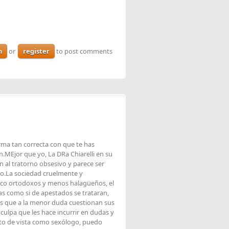
n
or
register
to post comments
forma tan correcta con que te has
.MEjor que yo, La DRa Chiarelli en su
ón al tratorno obsesivo y parece ser
o.La sociedad cruelmente y
poco ortodoxos y menos halagüeños, el
s como si de apestados se trataran,
as que a la menor duda cuestionan sus
ulpa que les hace incurrir en dudas y
nto de vista como sexólogo, puedo