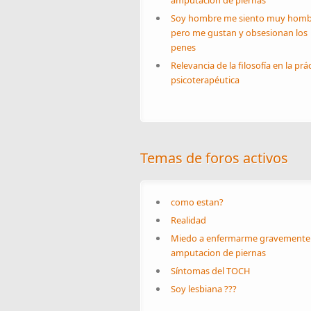
amputacion de piernas
Soy hombre me siento muy homb
pero me gustan y obsesionan los
penes
Relevancia de la filosofía en la prá
psicoterapéutica
Temas de foros activos
como estan?
Realidad
Miedo a enfermarme gravemente
amputacion de piernas
Síntomas del TOCH
Soy lesbiana ???