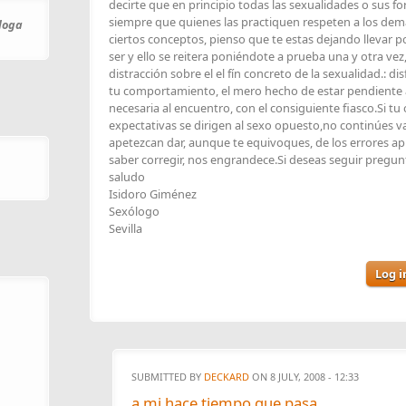
decirte que en principio todas las sexualidades o sus f
siempre que quienes las practiquen respeten a los demás
óloga
ciertos conceptos, pienso que te estas dejando llevar p
ser y ello se reitera poniéndote a prueba una y otra vez
distracción sobre el el fín concreto de la sexualidad.: d
tu comportamiento, el mero hecho de estar pendiente a 
necesaria al encuentro, con el consiguiente fiasco.Si tu
expectativas se dirigen al sexo opuesto,no continúes v
apetezcan dar, aunque te equivoques, de los errores ap
saber corregir, nos engrandece.Si deseas seguir pregu
saludo
Isidoro Giménez
Sexólogo
Sevilla
Log i
SUBMITTED BY
DECKARD
ON 8 JULY, 2008 - 12:33
a mi hace tiempo que pasa