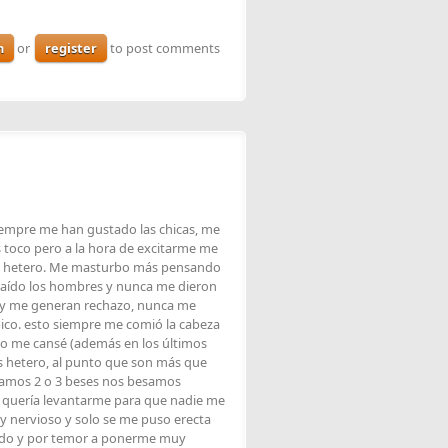
n
or
register
to post comments
iempre me han gustado las chicas, me
 toco pero a la hora de excitarme me
no hetero. Me masturbo más pensando
aído los hombres y nunca me dieron
gay me generan rechazo, nunca me
ico. esto siempre me comió la cabeza
año me cansé (además en los últimos
s hetero, al punto que son más que
tramos 2 o 3 beses nos besamos
o quería levantarme para que nadie me
y nervioso y solo se me puso erecta
ado y por temor a ponerme muy