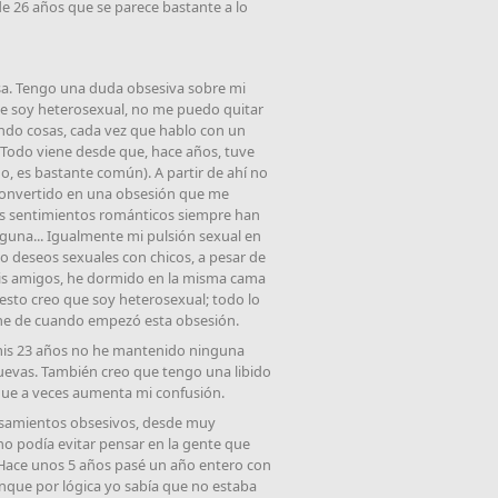
de 26 años que se parece bastante a lo
sa. Tengo una duda obsesiva sobre mi
que soy heterosexual, no me puedo quitar
ndo cosas, cada vez que hablo con un
 Todo viene desde que, hace años, tuve
, es bastante común). A partir de ahí no
 convertido en una obsesión que me
s sentimientos románticos siempre han
lguna... Igualmente mi pulsión sexual en
do deseos sexuales con chicos, a pesar de
is amigos, he dormido en la misma cama
esto creo que soy heterosexual; todo lo
ne de cuando empezó esta obsesión.
 mis 23 años no he mantenido ninguna
uevas. También creo que tengo una libido
que a veces aumenta mi confusión.
nsamientos obsesivos, desde muy
o podía evitar pensar en la gente que
 Hace unos 5 años pasé un año entero con
nque por lógica yo sabía que no estaba