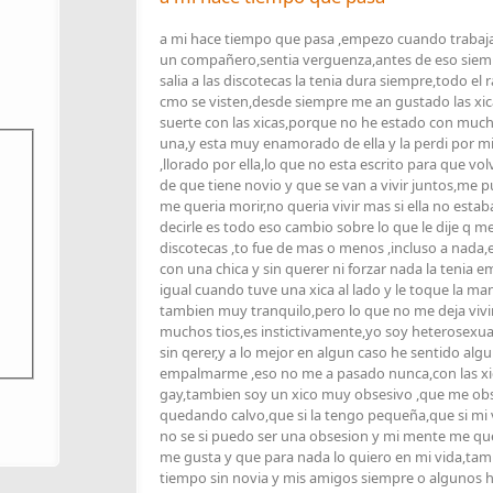
a mi hace tiempo que pasa ,empezo cuando trabaj
un compañero,sentia verguenza,antes de eso siemp
salia a las discotecas la tenia dura siempre,todo el 
cmo se visten,desde siempre me an gustado las xi
suerte con las xicas,porque no he estado con muc
una,y esta muy enamorado de ella y la perdi por mi
,llorado por ella,lo que no esta escrito para que 
de que tiene novio y que se van a vivir juntos,me p
me queria morir,no queria vivir mas si ella no est
decirle es todo eso cambio sobre lo que le dije q m
discotecas ,to fue de mas o menos ,incluso a nada,e
con una chica y sin querer ni forzar nada la tenia 
igual cuando tuve una xica al lado y le toque la 
tambien muy tranquilo,pero lo que no me deja vivir 
muchos tios,es instictivamente,yo soy heterosexua
sin qerer,y a lo mejor en algun caso he sentido algu
empalmarme ,eso no me a pasado nunca,con las xica
gay,tambien soy un xico muy obsesivo ,que me obs
quedando calvo,que si la tengo pequeña,que si mi v
no se si puedo ser una obsesion y mi mente me que
me gusta y que para nada lo quiero en mi vida,ta
tiempo sin novia y mis amigos siempre o algunos h