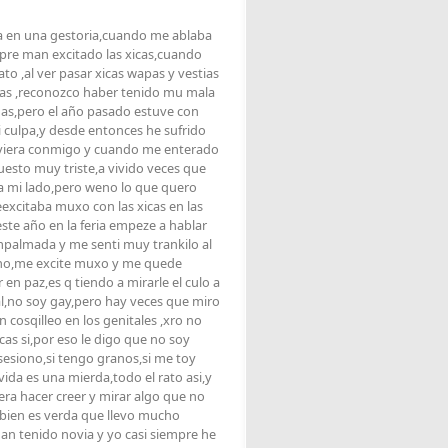
a en una gestoria,cuando me ablaba
re man excitado las xicas,cuando
rato ,al ver pasar xicas wapas y vestias
cas ,reconozco haber tenido mu mala
has,pero el año pasado estuve con
 culpa,y desde entonces he sufrido
volviera conmigo y cuando me enterado
uesto muy triste,a vivido veces que
aba mi lado,pero weno lo que quero
eexcitaba muxo con las xicas en las
ste año en la feria empeze a hablar
empalmada y me senti muy trankilo al
mano,me excite muxo y me quede
en paz,es q tiendo a mirarle el culo a
l,no soy gay,pero hay veces que miro
n cosqilleo en los genitales ,xro no
s si,por eso le digo que no soy
esiono,si tengo granos,si me toy
ida es una mierda,todo el rato asi,y
ra hacer creer y mirar algo que no
mbien es verda que llevo mucho
an tenido novia y yo casi siempre he