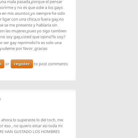
una mala pasada,porque el pensar
rirme y no es que odie a los gays
a en mis asuntos,yo siempre he sido
 ligar con una chica,si fuera gay,no
e se me presente y hablaria sin
con las mujeres,pues yo sigo tambien
 no soy gay,usted que opina?lo soy?
do ser gay reprimido?o es solo una
ayudeme por favor ,gracias
n
or
register
to post comments
0
 ahora lo superaste lo del toch, me
 eso , no quiero estar asi toda mi
CA ME HAN GUSTADO LOS HOMBRES