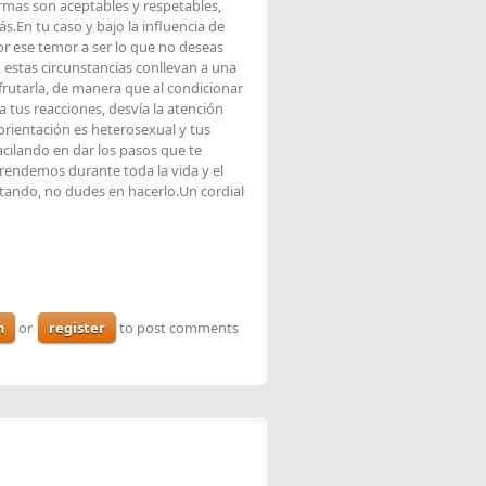
ormas son aceptables y respetables,
.En tu caso y bajo la influencia de
or ese temor a ser lo que no deseas
, estas circunstancias conllevan a una
isfrutarla, de manera que al condicionar
tus reacciones, desvía la atención
 orientación es heterosexual y tus
acilando en dar los pasos que te
rendemos durante toda la vida y el
ntando, no dudes en hacerlo.Un cordial
n
or
register
to post comments