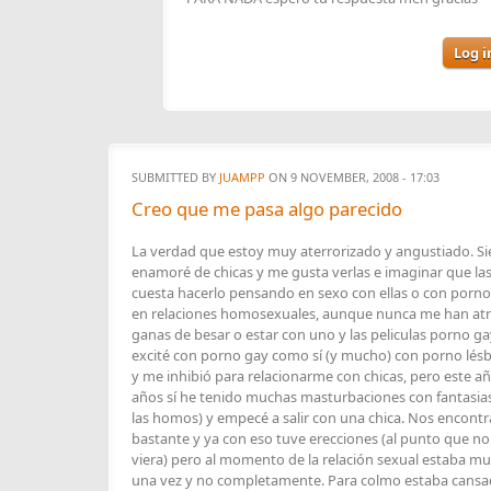
Log i
SUBMITTED BY
JUAMPP
ON 9 NOVEMBER, 2008 - 17:03
Creo que me pasa algo parecido
La verdad que estoy muy aterrorizado y angustiado. S
enamoré de chicas y me gusta verlas e imaginar que las
cuesta hacerlo pensando en sexo con ellas o con por
en relaciones homosexuales, aunque nunca me han atr
ganas de besar o estar con uno y las peliculas porno 
excité con porno gay como sí (y mucho) con porno lésb
y me inhibió para relacionarme con chicas, pero este 
años sí he tenido muchas masturbaciones con fantasia
las homos) y empecé a salir con una chica. Nos encon
bastante y ya con eso tuve erecciones (al punto que n
viera) pero al momento de la relación sexual estaba mu
una vez y no completamente. Para colmo estaba cans