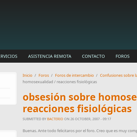
ERVICIOS
ASISTENCIA REMOTA
CONTACTO
FOROS
Inicio
/
Foros
/
Foros de intercambio
/
Confusiones sobre l
homosexualidad / reacciones fisiológicas
obsesión sobre homose
reacciones fisiológicas
SUBMITTED BY
BACTERIO
ON 26 OCTOBER, 2007 - 09:17
Buenas. Ante todo felicitaros por el foro. Creo que es muy co