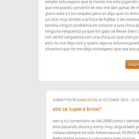
estado solo,espero que la mente me este jugando 
que me puedo convertir en eso me dan ganas de mo
,para nada yo los respeto,pero es algo que no entr
un xico muy timido a la hora de hablar o de intentar
tendria ningun problema en conocer a una chica qu
ninguna verguenza ya que los gays se llevan bien 
con sentir verguenza con una chica,asi que creo yo
esto no me deja vivir y quero alguna solucion,pue
obsesion que no me deja vivir,espero que sea eso,
Log i
SUBMITTED BY
JUAN123
ON 25 OCTOBER, 2013 - 22:1
eso se supera brow?
veo q tu comentario es del 2008 como t sientes
esta pasando ahora y estoy muy angustiado por
vidaaa siempre he sido heterosexual, NUN
PARA NADA espero tu respuesta men gracias