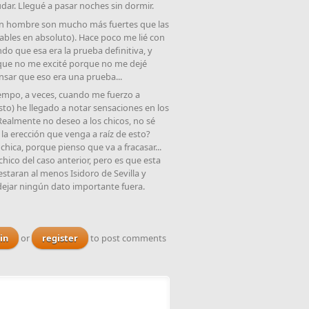
udar. Llegué a pasar noches sin dormir.
n hombre son mucho más fuertes que las
bles en absoluto). Hace poco me lié con
do que esa era la prueba definitiva, y
 que no me excité porque no me dejé
nsar que eso era una prueba...
iempo, a veces, cuando me fuerzo a
sto) he llegado a notar sensaciones en los
 Realmente no deseo a los chicos, no sé
la erección que venga a raíz de esto?
hica, porque pienso que va a fracasar...
hico del caso anterior, pero es que esta
taran al menos Isidoro de Sevilla y
dejar ningún dato importante fuera.
in
or
register
to post comments