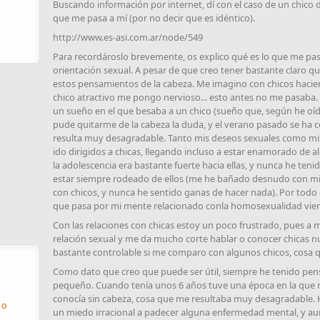
Buscando información por internet, dí con el caso de un chico 
que me pasa a mí (por no decir que es idéntico).
http://www.es-asi.com.ar/node/549
Para recordároslo brevemente, os explico qué es lo que me pa
orientación sexual. A pesar de que creo tener bastante claro 
estos pensamientos de la cabeza. Me imagino con chicos hacie
chico atractivo me pongo nervioso... esto antes no me pasaba.
un sueño en el que besaba a un chico (sueño que, según he oído
pude quitarme de la cabeza la duda, y el verano pasado se ha
resulta muy desagradable. Tanto mis deseos sexuales como mi
ido dirigidos a chicas, llegando incluso a estar enamorado de a
la adolescencia era bastante fuerte hacia ellas, y nunca he teni
estar siempre rodeado de ellos (me he bañado desnudo con m
con chicos, y nunca he sentido ganas de hacer nada). Por todo 
que pasa por mi mente relacionado conla homosexualidad vie
Con las relaciones con chicas estoy un poco frustrado, pues a
relación sexual y me da mucho corte hablar o conocer chicas n
bastante controlable si me comparo con algunos chicos, cosa 
Como dato que creo que puede ser útil, siempre he tenido pe
pequeño. Cuando tenía unos 6 años tuve una época en la que n
conocía sin cabeza, cosa que me resultaba muy desagradable.
 o
un miedo irracional a padecer alguna enfermedad mental, y au