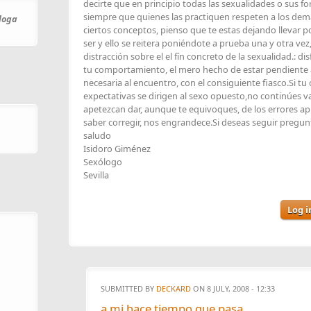
decirte que en principio todas las sexualidades o sus f
siempre que quienes las practiquen respeten a los demás
óloga
ciertos conceptos, pienso que te estas dejando llevar p
ser y ello se reitera poniéndote a prueba una y otra vez
distracción sobre el el fín concreto de la sexualidad.: d
tu comportamiento, el mero hecho de estar pendiente a 
necesaria al encuentro, con el consiguiente fiasco.Si tu
expectativas se dirigen al sexo opuesto,no continúes v
apetezcan dar, aunque te equivoques, de los errores ap
saber corregir, nos engrandece.Si deseas seguir pregu
saludo
Isidoro Giménez
Sexólogo
Sevilla
Log i
SUBMITTED BY
DECKARD
ON 8 JULY, 2008 - 12:33
a mi hace tiempo que pasa