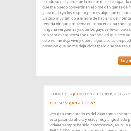
estado solo,espero que la mente me este jugando 
que me puedo convertir en eso me dan ganas de mo
,para nada yo los respeto,pero es algo que no entr
un xico muy timido a la hora de hablar o de intentar
tendria ningun problema en conocer a una chica qu
ninguna verguenza ya que los gays se llevan bien 
con sentir verguenza con una chica,asi que creo yo
esto no me deja vivir y quero alguna solucion,pue
obsesion que no me deja vivir,espero que sea eso,
Log i
SUBMITTED BY
JUAN123
ON 25 OCTOBER, 2013 - 22:1
eso se supera brow?
veo q tu comentario es del 2008 como t sientes
esta pasando ahora y estoy muy angustiado por
vidaaa siempre he sido heterosexual, NUN
PARA NADA espero tu respuesta men gracias