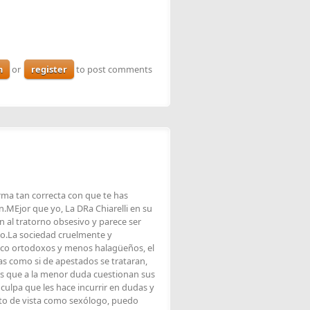
n
or
register
to post comments
forma tan correcta con que te has
.MEjor que yo, La DRa Chiarelli en su
ón al tratorno obsesivo y parece ser
o.La sociedad cruelmente y
poco ortodoxos y menos halagüeños, el
s como si de apestados se trataran,
as que a la menor duda cuestionan sus
ulpa que les hace incurrir en dudas y
nto de vista como sexólogo, puedo