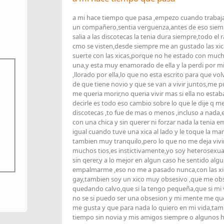
a mi hace tiempo que pasa ,empezo cuando trabaj
un compañero,sentia verguenza,antes de eso siemp
salia a las discotecas la tenia dura siempre,todo el 
cmo se visten,desde siempre me an gustado las xi
suerte con las xicas,porque no he estado con muc
una,y esta muy enamorado de ella y la perdi por mi
,llorado por ella,lo que no esta escrito para que 
de que tiene novio y que se van a vivir juntos,me p
me queria morir,no queria vivir mas si ella no est
decirle es todo eso cambio sobre lo que le dije q m
discotecas ,to fue de mas o menos ,incluso a nada,e
con una chica y sin querer ni forzar nada la tenia 
igual cuando tuve una xica al lado y le toque la 
tambien muy tranquilo,pero lo que no me deja vivir 
muchos tios,es instictivamente,yo soy heterosexua
sin qerer,y a lo mejor en algun caso he sentido algu
empalmarme ,eso no me a pasado nunca,con las xica
gay,tambien soy un xico muy obsesivo ,que me obs
quedando calvo,que si la tengo pequeña,que si mi v
no se si puedo ser una obsesion y mi mente me que
me gusta y que para nada lo quiero en mi vida,ta
tiempo sin novia y mis amigos siempre o algunos h