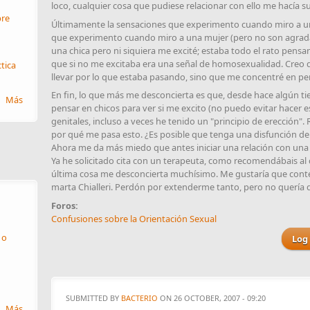
loco, cualquier cosa que pudiese relacionar con ello me hacía s
re
Últimamente la sensaciones que experimento cuando miro a u
que experimento cuando miro a una mujer (pero no son agrada
una chica pero ni siquiera me excité; estaba todo el rato pensan
que si no me excitaba era una señal de homosexualidad. Creo
ctica
llevar por lo que estaba pasando, sino que me concentré en pe
En fin, lo que más me desconcierta es que, desde hace algún t
Más
pensar en chicos para ver si me excito (no puedo evitar hacer e
genitales, incluso a veces he tenido un "principio de erección".
por qué me pasa esto. ¿Es posible que tenga una disfunción de 
Ahora me da más miedo que antes iniciar una relación con una c
Ya he solicitado cita con un terapeuta, como recomendábais al c
última cosa me desconcierta muchísimo. Me gustaría que contes
marta Chialleri. Perdón por extenderme tanto, pero no quería 
Foros:
Confusiones sobre la Orientación Sexual
 o
Log 
SUBMITTED BY
BACTERIO
ON 26 OCTOBER, 2007 - 09:20
Más