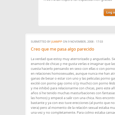
Log i
SUBMITTED BY
JUAMPP
ON 9 NOVEMBER, 2008 - 17:03
Creo que me pasa algo parecido
La verdad que estoy muy aterrorizado y angustiado. S
enamoré de chicas y me gusta verlas e imaginar que las
cuesta hacerlo pensando en sexo con ellas o con por
en relaciones homosexuales, aunque nunca me han atr
ganas de besar o estar con uno y las peliculas porno 
excité con porno gay como sí (y mucho) con porno lésb
y me inhibió para relacionarme con chicas, pero este 
años sí he tenido muchas masturbaciones con fantasia
las homos) y empecé a salir con una chica. Nos encon
bastante y ya con eso tuve erecciones (al punto que n
viera) pero al momento de la relación sexual estaba mu
una vez y no completamente. Para colmo estaba cans