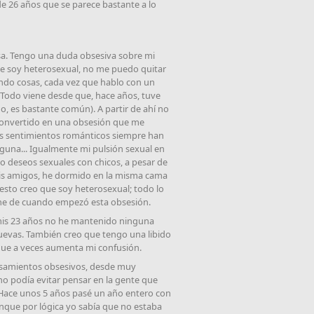
de 26 años que se parece bastante a lo
sa. Tengo una duda obsesiva sobre mi
que soy heterosexual, no me puedo quitar
ndo cosas, cada vez que hablo con un
 Todo viene desde que, hace años, tuve
, es bastante común). A partir de ahí no
 convertido en una obsesión que me
s sentimientos románticos siempre han
lguna... Igualmente mi pulsión sexual en
do deseos sexuales con chicos, a pesar de
is amigos, he dormido en la misma cama
esto creo que soy heterosexual; todo lo
ne de cuando empezó esta obsesión.
 mis 23 años no he mantenido ninguna
uevas. También creo que tengo una libido
que a veces aumenta mi confusión.
nsamientos obsesivos, desde muy
o podía evitar pensar en la gente que
 Hace unos 5 años pasé un año entero con
nque por lógica yo sabía que no estaba