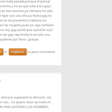
una mala pasada,porque el pensar
rirme y no es que odie a los gays
a en mis asuntos,yo siempre he sido
 ligar con una chica,si fuera gay,no
e se me presente y hablaria sin
con las mujeres,pues yo sigo tambien
 no soy gay,usted que opina?lo soy?
do ser gay reprimido?o es solo una
ayudeme por favor ,gracias
n
or
register
to post comments
0
 ahora lo superaste lo del toch, me
 eso , no quiero estar asi toda mi
CA ME HAN GUSTADO LOS HOMBRES