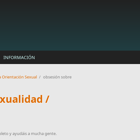
INFORMACIÓN
a Orientación Sexual
/
obsesión sobre
xualidad /
mpleto y ayudáis a mucha gente.