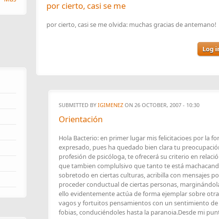
por cierto, casi se me
por cierto, casi se me olvida: muchas gracias de antemano!
Log i
SUBMITTED BY
IGIMENEZ
ON 26 OCTOBER, 2007 - 10:30
Orientación
Hola Bacterio: en primer lugar mis felicitacioes por la 
expresado, pues ha quedado bien clara tu preocupación
profesión de psicóloga, te ofrecerá su criterio en relaci
que tambien complulsivo que tanto te está machacand
sobretodo en ciertas culturas, acribilla con mensajes 
proceder conductual de ciertas personas, marginándola
ello evidentemente actúa de forma ejemplar sobre otr
vagos y fortuitos pensamientos con un sentimiento de c
fobias, conduciéndoles hasta la paranoia.Desde mi pu