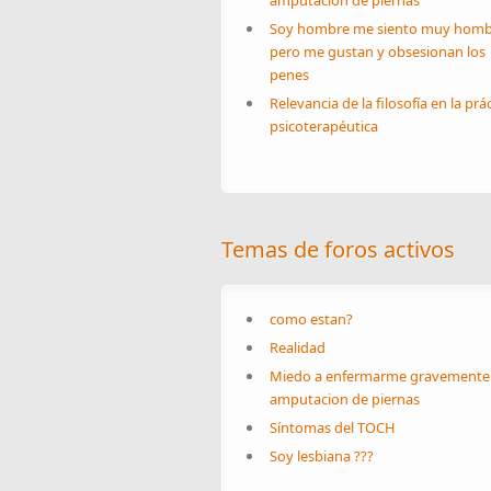
amputacion de piernas
Soy hombre me siento muy homb
pero me gustan y obsesionan los
penes
Relevancia de la filosofía en la prá
psicoterapéutica
Temas de foros activos
como estan?
Realidad
Miedo a enfermarme gravemente
amputacion de piernas
Síntomas del TOCH
Soy lesbiana ???