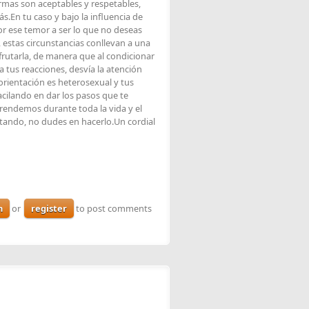
ormas son aceptables y respetables,
.En tu caso y bajo la influencia de
or ese temor a ser lo que no deseas
, estas circunstancias conllevan a una
isfrutarla, de manera que al condicionar
tus reacciones, desvía la atención
 orientación es heterosexual y tus
acilando en dar los pasos que te
rendemos durante toda la vida y el
ntando, no dudes en hacerlo.Un cordial
n
or
register
to post comments