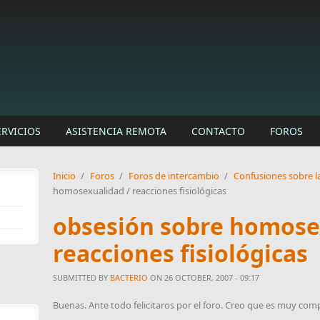
ERVICIOS
ASISTENCIA REMOTA
CONTACTO
FOROS
Inicio
/
Foros
/
Foros de intercambio
/
Confusiones sobre l
homosexualidad / reacciones fisiológicas
obsesión sobre homose
reacciones fisiológicas
SUBMITTED BY
BACTERIO
ON 26 OCTOBER, 2007 - 09:17
Buenas. Ante todo felicitaros por el foro. Creo que es muy co