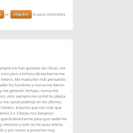
n
or
register
to post comments
iempre me han gustado las chicas, me
 toco pero a la hora de excitarme me
no hetero. Me masturbo más pensando
aído los hombres y nunca me dieron
gay me generan rechazo, nunca me
ico. esto siempre me comió la cabeza
año me cansé (además en los últimos
s hetero, al punto que son más que
tramos 2 o 3 beses nos besamos
o quería levantarme para que nadie me
y nervioso y solo se me puso erecta
ado y por temor a ponerme muy