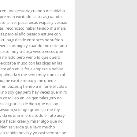
a en una gestoria,cuando me ablaba
re man excitado las xicas,cuando
rato ,al ver pasar xicas wapas y vestias
cas ,reconozco haber tenido mu mala
has,pero el año pasado estuve con
 culpa,y desde entonces he sufrido
volviera conmigo y cuando me enterado
uesto muy triste,a vivido veces que
aba mi lado,pero weno lo que quero
eexcitaba muxo con las xicas en las
ste año en la feria empeze a hablar
empalmada y me senti muy trankilo al
mano,me excite muxo y me quede
en paz,es q tiendo a mirarle el culo a
l,no soy gay,pero hay veces que miro
n cosqilleo en los genitales ,xro no
s si,por eso le digo que no soy
esiono,si tengo granos,si me toy
ida es una mierda,todo el rato asi,y
ra hacer creer y mirar algo que no
mbien es verda que llevo mucho
an tenido novia y yo casi siempre he